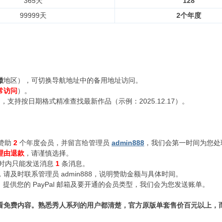
365天
128
99999天
2个年度
徽
地区），可切换导航地址中的备用地址访问。
常访问
）。
支持按日期格式精准查找最新作品（示例：2025.12.17）。
赞助
2
个年度会员，并留言给管理员
admin888
，我们会第一时间为您处
理由退款
，请谨慎选择。
小时内只能发送消息
1
条消息。
及时联系管理员 admin888，说明赞助金额与具体时间。
n888，提供您的 PayPal 邮箱及要开通的会员类型，我们会为您发送账单。
看免费内容。熟悉秀人系列的用户都清楚，官方原版单套售价百元以上，