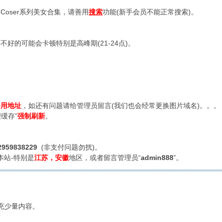
oser系列美女合集，请善用
搜索
功能(新手会员不能正常搜索)。
好的可能会卡顿特别是高峰期(21-24点)。
备用地址
，如还有问题请给管理员留言(我们也会经常更换图片域名)。。。
缓存”
强制刷新
。
2959838229
(非支付问题勿扰)。
本站-特别是
江苏，安徽
地区，或者留言管理员“
admin888
”。
充少量内容。