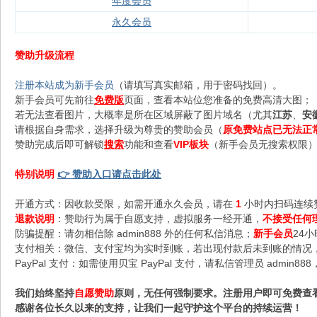
年度会员
永久会员
赞助升级流程
注册本站成为新手会员
（请填写真实邮箱，用于密码找回）。
新手会员可先前往
免费版
页面，查看本站位您准备的免费高清大图；
若无法查看图片，大概率是所在区域屏蔽了图片域名（尤其
江苏
、
安
请根据自身需求，选择升级为尊贵的赞助会员（
原免费站点已无法正
赞助完成后即可解锁
搜索
功能和查看
VIP板块
（新手会员无搜索权限），
特别说明
👉 赞助入口请点击此处
开通方式：因收款受限，如需开通永久会员，请在
1
小时内扫码连续
退款说明
：赞助行为属于自愿支持，虚拟服务一经开通，
不接受任何
防骗提醒：请勿相信除 admin888 外的任何私信消息；
新手会员
24
支付相关：微信、支付宝均为实时到账，若出现付款后未到账的情况，请
PayPal 支付：如需使用贝宝 PayPal 支付，请私信管理员 admi
我们始终坚持
自愿赞助
原则，无任何强制要求。注册用户即可免费查
感谢各位长久以来的支持，让我们一起守护这个平台的持续运营！