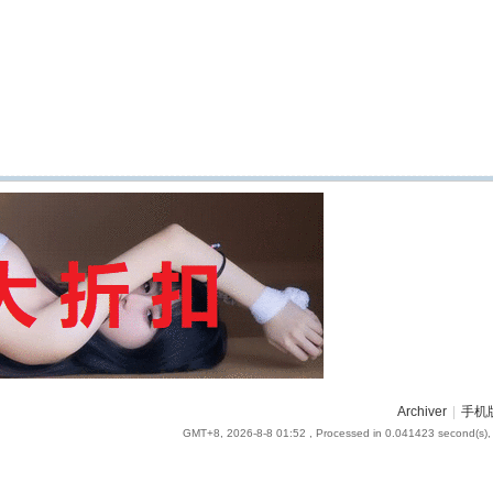
Archiver
|
手机
GMT+8, 2026-8-8 01:52
, Processed in 0.041423 second(s), 