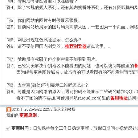
问4、赞助后有哪些资源可以在线看？
答4、除了常规的秀人系列，还有其内购番外系列，还有各摄影机构及C
问5、你们网站的图片有时候展示很慢。
答5、目前网站所展示的图片均为高清大图，一套图为一个页面，网络不
问6、网址出现红色风险提示，怎么办？
答6、请不要使用国内浏览器，
推荐浏览器
请点这里。。
问7、赞助后有权限了但个别栏目不能看到图片。
答7、已经完美解决个别地区不能看图的问题，也可以访问导航里的
因为经常更换图片域名，故当有的可以看图有的不能看时请“清理
问8、支付宝(微信)不能显示二维码怎么办?
答8、可能是因为网络的原因，遇到扫码不能显示二维码的请加QQ：
看不了图的请不要加,可使用导航(tuqu8.com)里的
备用地址
访问
发表于 2025-9-21 22:53
显示全部楼层
我们的
更新原则
：
更新时间
：日常保持每个工作日稳定更新，节假日期间会视情况补
✅