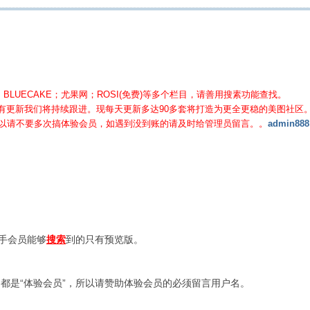
BLUECAKE；尤果网；ROSI(免费)等
多个栏目，请善用搜素功能查找。
有更新我们将持续跟进。现每天更新多达90多套将打造为更全更稳的美图社区
所以请不要多次搞体验会员，如遇到没到账的请及时给管理员留言。。
admin888
新手会员能够
搜索
到的只有预览版。
都是“体验会员”，所以请赞助体验会员的必须留言用户名。