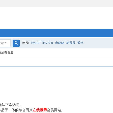
热搜:
Byoru
Tiny Asa
唐翩翩
杨晨晨
番外
搜索
搜
站所有资源
索
无法正常访问。
作品于一体的综合写真
在线展示
会员网站。