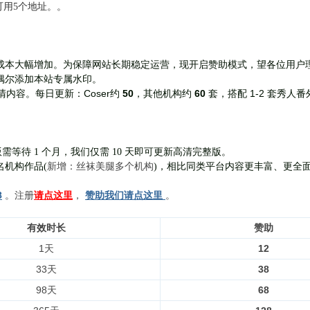
前可用5个地址。。
成本大幅增加。为保障网站长期稳定运营，现开启赞助模式，望各位用户
偶尔添加本站专属水印。
Coser约
50
，其他机构约
60
套，
搭配 1-2 套秀人番
清内容。每日更新：
需等待 1 个月，我们仅需 10 天即可更新高清完整版。
新增：丝袜美腿多个机构
名机构作品(
)，相比同类平台内容更丰富、更全
8
。注册
请点这里
，
赞助我们请点这里
。
有效时长
赞助
1天
12
33天
38
98天
68