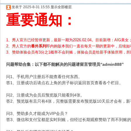
发表于 2025-8-31 15:55
显示全部楼层
重要通知：
1、秀人官方已经暂停更新，最新一期为2026.02.04。目前新增：AIG美女；
2、
秀人官方的
番外系列
即内购版本我们一直在每天一期的更新中，后续如
3、赞助体验会员
有3分之1概率不会到账，体验会员是给新手体验所用，
问题帮助
合集
：以下都不能解决的问题请留言管理员“admin888”
问1、手机用户注册后不能查看任何东西。
答1、注册成功后请点右上角的房子标识返回首页查看各个栏目。
问2、注册成为会员后预览版只能看到4张。
答2、预览版有且只有4张，完整版需要发布预览版10天后才会有，
问3、赞助多久才能成为VIP会员？
答3、微信和支付宝都是实时到账，但经过长期观察赞助了而不到账的