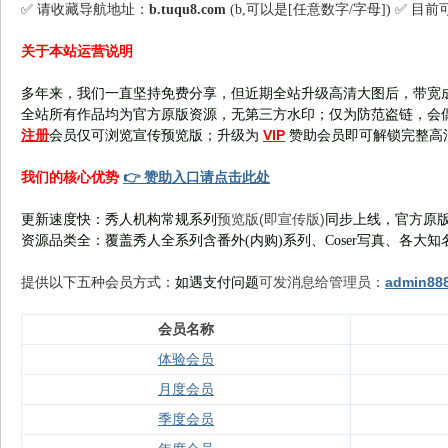
✅ 请收藏导航地址：
b.tuqu8.com
(b,可以是[任意数字/字母]) ✅ 目
关于本站运营说明
多年来，我们一直坚持免费分享，但近期全站升级高清大图后，带宽
全站所有作品均为官方原版资源，无第三方水印；仅为防范盗链，会
注册
VIP
会员仅可浏览宣传
预览版
；
升级为
赞助会员即可解锁完整高
👉 赞助入口请点击此处
我们的核心优势
预览版(即宣传版)
更新速度快：秀人机构常规系列
同步上线，官方原版
资源品类全：覆盖秀人全系列含番外(
内购
)系列、Coser写真、各大知
可发消息给管理员：
admin88
提供以下五种会员
方式：
如遇支付问题
会员名称
体验会员
月度会员
季度会员