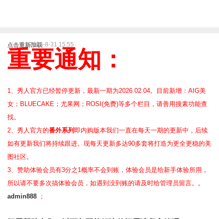
2025-8-31 15:55
点击重新加载
重要通知：
1、秀人官方已经暂停更新，最新一期为2026.02.04。目前新增：AIG美
女；BLUECAKE；尤果网；ROSI(免费)等
多个栏目，请善用搜素功能查
找。
2、
秀人官方的
番外系列
即内购版本我们一直在每天一期的更新中，后续
如有更新我们将持续跟进。现每天更新多达90多套将打造为更全更稳的美
图社区。
3、赞助体验会员
有3分之1概率不会到账，体验会员是给新手体验所用，
所以请不要多次搞体验会员，如遇到没到账的请及时给管理员留言。。
admin888
；