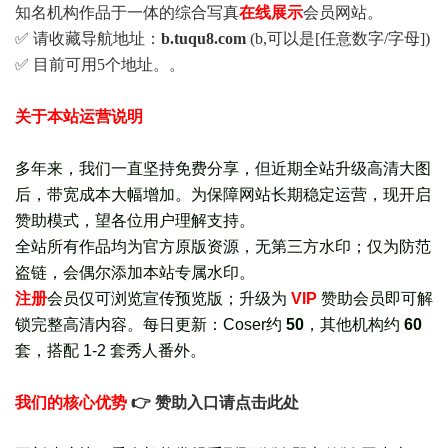
知名机构作品于一体的综合写真
在线展示
会员网站。
✅ 请收藏导航地址：
b.tuqu8.com
(b,可以是[任意数字/字母])
✅ 目前可用5个地址。。
关于本站运营说明
多年来，我们一直坚持免费分享，但近期全站升级高清大图
后，带宽成本大幅增加。为保障网站长期稳定运营，现开启
赞助模式，望各位用户理解支持。
全站所有作品均为官方原版资源，无第三方水印；仅为防范
盗链，会偶尔添加本站专属水印。
注册
会员仅可浏览宣传
预览版
；
升级为
VIP
赞助会员即可解
锁完整高清内容。每日更新：
Coser约
50
，其他机构约
60
套，
搭配 1-2 套秀人番外
。
我们的核心优势
👉 赞助入口请点击此处