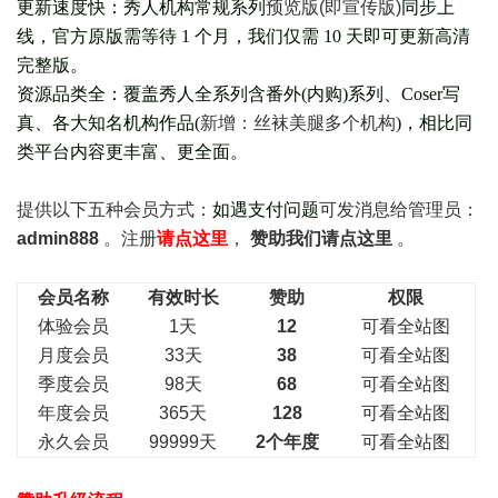
更新速度快：秀人机构常规系列
预览版(即宣传版)
同步上
线，官方原版需等待 1 个月，我们仅需 10 天即可更新高清
完整版。
资源品类全：覆盖秀人全系列含番外(
内购
)系列、Coser写
真、各大知名机构作品(
新增：丝袜美腿多个机构
)，相比同
类平台内容更丰富、更全面。
提供以下五种会员
方式：
如遇支付问题
可发消息给管理员：
admin888
。注册
请点这里
，
赞助我们请点这里
。
会员名称
有效时长
赞助
权限
体验会员
1天
12
可看全站图
月度会员
33天
38
可看全站图
季度会员
98天
68
可看全站图
年度会员
365天
128
可看全站图
永久会员
99999天
2个年度
可看全站图