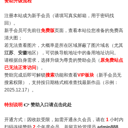
赞助升级流程
注册本站成为新手会员
（请填写真实邮箱，用于密码找
回）。
新手会员可先前往
免费版
页面，查看本站位您准备的免费高
清大图；
若无法查看图片，大概率是所在区域屏蔽了图片域名（尤其
江苏
、
安徽
地区），可切换导航地址中的备用地址访问。
请根据自身需求，选择升级为尊贵的赞助会员（
原免费站点
已无法正常访问
）。
赞助完成后即可解锁
搜索
功能和查看
VIP板块
（新手会员无
搜索权限），支持按日期格式精准查找最新作品（示例：
2025.12.17）。
特别说明
👉 赞助入口请点击此处
开通方式：因收款受限，如需开通永久会员，请在
1
小时内
扫码连续赞助
2
个年度会员，并留言给管理员
admin888
，