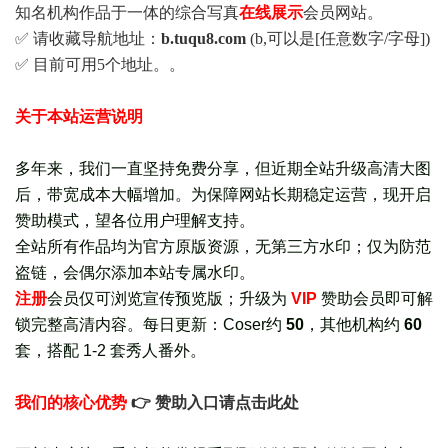
知名机构作品于一体的综合写真
在线展示
会员网站。
✅ 请收藏导航地址：
b.tuqu8.com
(b,可以是[任意数字/字母])
✅ 目前可用5个地址。。
关于本站运营说明
多年来，我们一直坚持免费分享，但近期全站升级高清大图
后，带宽成本大幅增加。为保障网站长期稳定运营，现开启
赞助模式，望各位用户理解支持。
全站所有作品均为官方原版资源，无第三方水印；仅为防范
盗链，会偶尔添加本站专属水印。
注册
会员仅可浏览宣传
预览版
；
升级为
VIP
赞助会员即可解
锁完整高清内容。每日更新：
Coser约
50
，其他机构约
60
套，
搭配 1-2 套秀人番外
。
我们的核心优势
👉 赞助入口请点击此处