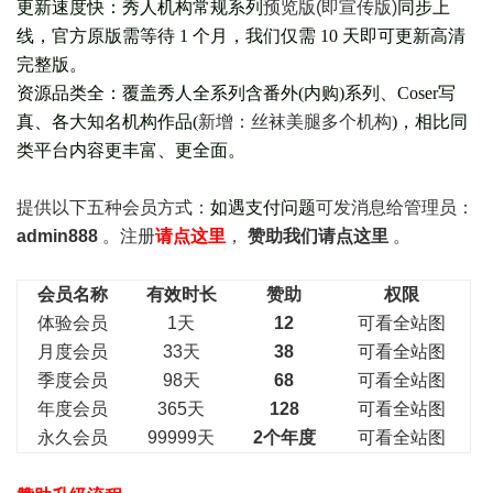
更新速度快：秀人机构常规系列
预览版(即宣传版)
同步上
线，官方原版需等待 1 个月，我们仅需 10 天即可更新高清
完整版。
资源品类全：覆盖秀人全系列含番外(
内购
)系列、Coser写
真、各大知名机构作品(
新增：丝袜美腿多个机构
)，相比同
类平台内容更丰富、更全面。
提供以下五种会员
方式：
如遇支付问题
可发消息给管理员：
admin888
。注册
请点这里
，
赞助我们请点这里
。
会员名称
有效时长
赞助
权限
体验会员
1天
12
可看全站图
月度会员
33天
38
可看全站图
季度会员
98天
68
可看全站图
年度会员
365天
128
可看全站图
永久会员
99999天
2个年度
可看全站图