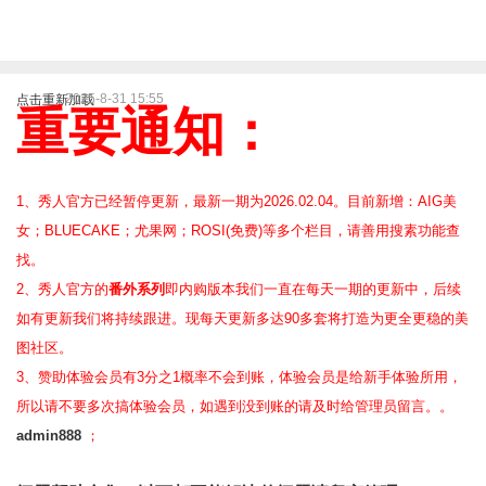
2025-8-31 15:55
点击重新加载
重要通知：
1、秀人官方已经暂停更新，最新一期为2026.02.04。目前新增：AIG美
女；BLUECAKE；尤果网；ROSI(免费)等
多个栏目，请善用搜素功能查
找。
2、
秀人官方的
番外系列
即内购版本我们一直在每天一期的更新中，后续
如有更新我们将持续跟进。现每天更新多达90多套将打造为更全更稳的美
图社区。
3、赞助体验会员
有3分之1概率不会到账，体验会员是给新手体验所用，
所以请不要多次搞体验会员，如遇到没到账的请及时给管理员留言。。
admin888
；