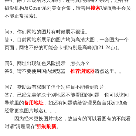
答4、除了常规的秀人系列，还有其内购番外系列，还有各
摄影机构及Coser系列美女合集，请善用
搜索
功能(新手会员
不能正常搜索)。
问5、你们网站的图片有时候展示很慢。
答5、目前网站所展示的图片均为高清大图，一套图为一个
页面，网络不好的可能会卡顿特别是高峰期(21-24点)。
问6、网址出现红色风险提示，怎么办？
答6、请不要使用国内浏览器，
推荐浏览器
请点这里。。
问7、赞助后有权限了但个别栏目不能看到图片。
答7、已经完美解决个别地区不能看图的问题，也可以访问
导航里的
备用地址
，如还有问题请给管理员留言(我们也会
经常更换图片域名)。。。
因为经常更换图片域名，故当有的可以看图有的不能看
时请“清理缓存”
强制刷新
。