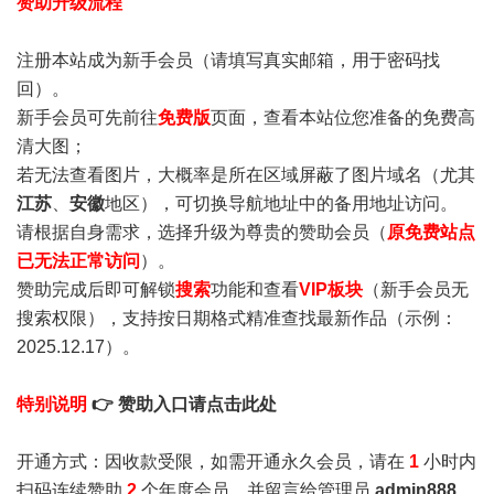
赞助升级流程
注册本站成为新手会员
（请填写真实邮箱，用于密码找
回）。
新手会员可先前往
免费版
页面，查看本站位您准备的免费高
清大图；
若无法查看图片，大概率是所在区域屏蔽了图片域名（尤其
江苏
、
安徽
地区），可切换导航地址中的备用地址访问。
请根据自身需求，选择升级为尊贵的赞助会员（
原免费站点
已无法正常访问
）。
赞助完成后即可解锁
搜索
功能和查看
VIP板块
（新手会员无
搜索权限），支持按日期格式精准查找最新作品（示例：
2025.12.17）。
特别说明
👉 赞助入口请点击此处
开通方式：因收款受限，如需开通永久会员，请在
1
小时内
扫码连续赞助
2
个年度会员，并留言给管理员
admin888
，