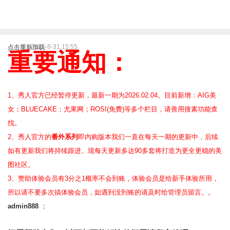
2025-8-31 15:55
点击重新加载
重要通知：
1、秀人官方已经暂停更新，最新一期为2026.02.04。目前新增：AIG美
女；BLUECAKE；尤果网；ROSI(免费)等
多个栏目，请善用搜素功能查
找。
2、
秀人官方的
番外系列
即内购版本我们一直在每天一期的更新中，后续
如有更新我们将持续跟进。现每天更新多达90多套将打造为更全更稳的美
图社区。
3、赞助体验会员
有3分之1概率不会到账，体验会员是给新手体验所用，
所以请不要多次搞体验会员，如遇到没到账的请及时给管理员留言。。
admin888
；