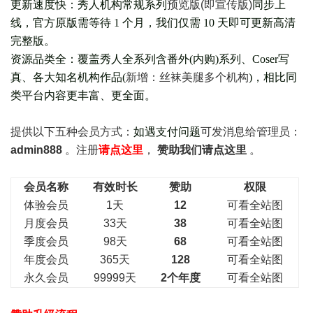
更新速度快：秀人机构常规系列
预览版(即宣传版)
同步上
线，官方原版需等待 1 个月，我们仅需 10 天即可更新高清
完整版。
资源品类全：覆盖秀人全系列含番外(
内购
)系列、Coser写
真、各大知名机构作品(
新增：丝袜美腿多个机构
)，相比同
类平台内容更丰富、更全面。
提供以下五种会员
方式：
如遇支付问题
可发消息给管理员：
admin888
。注册
请点这里
，
赞助我们请点这里
。
会员名称
有效时长
赞助
权限
体验会员
1天
12
可看全站图
月度会员
33天
38
可看全站图
季度会员
98天
68
可看全站图
年度会员
365天
128
可看全站图
永久会员
99999天
2个年度
可看全站图