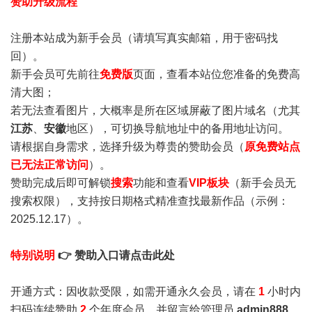
赞助升级流程
注册本站成为新手会员
（请填写真实邮箱，用于密码找
回）。
新手会员可先前往
免费版
页面，查看本站位您准备的免费高
清大图；
若无法查看图片，大概率是所在区域屏蔽了图片域名（尤其
江苏
、
安徽
地区），可切换导航地址中的备用地址访问。
请根据自身需求，选择升级为尊贵的赞助会员（
原免费站点
已无法正常访问
）。
赞助完成后即可解锁
搜索
功能和查看
VIP板块
（新手会员无
搜索权限），支持按日期格式精准查找最新作品（示例：
2025.12.17）。
特别说明
👉 赞助入口请点击此处
开通方式：因收款受限，如需开通永久会员，请在
1
小时内
扫码连续赞助
2
个年度会员，并留言给管理员
admin888
，