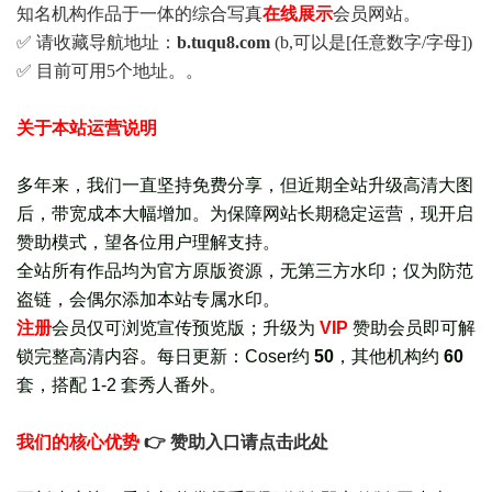
知名机构作品于一体的综合写真
在线展示
会员网站。
✅ 请收藏导航地址：
b.tuqu8.com
(b,可以是[任意数字/字母])
✅ 目前可用5个地址。。
关于本站运营说明
多年来，我们一直坚持免费分享，但近期全站升级高清大图
后，带宽成本大幅增加。为保障网站长期稳定运营，现开启
赞助模式，望各位用户理解支持。
全站所有作品均为官方原版资源，无第三方水印；仅为防范
盗链，会偶尔添加本站专属水印。
注册
会员仅可浏览宣传
预览版
；
升级为
VIP
赞助会员即可解
锁完整高清内容。每日更新：
Coser约
50
，其他机构约
60
套，
搭配 1-2 套秀人番外
。
我们的核心优势
👉 赞助入口请点击此处