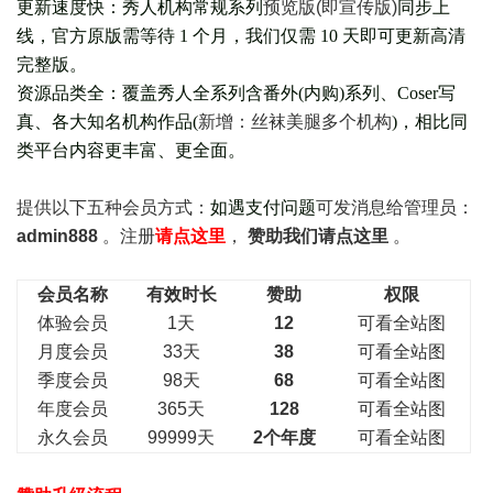
更新速度快：秀人机构常规系列
预览版(即宣传版)
同步上
线，官方原版需等待 1 个月，我们仅需 10 天即可更新高清
完整版。
资源品类全：覆盖秀人全系列含番外(
内购
)系列、Coser写
真、各大知名机构作品(
新增：丝袜美腿多个机构
)，相比同
类平台内容更丰富、更全面。
提供以下五种会员
方式：
如遇支付问题
可发消息给管理员：
admin888
。注册
请点这里
，
赞助我们请点这里
。
会员名称
有效时长
赞助
权限
体验会员
1天
12
可看全站图
月度会员
33天
38
可看全站图
季度会员
98天
68
可看全站图
年度会员
365天
128
可看全站图
永久会员
99999天
2个年度
可看全站图