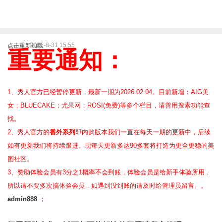
2025-8-31 15:55
点击重新加载
重要通知：
1、秀人官方已经暂停更新，最新一期为2026.02.04。目前新增：AIG美
女；BLUECAKE；尤果网；ROSI(免费)等
多个栏目，请善用搜素功能查
找。
2、
秀人官方的
番外系列
即内购版本我们一直在每天一期的更新中，后续
如有更新我们将持续跟进。现每天更新多达90多套将打造为更全更稳的美
图社区。
3、赞助体验会员
有3分之1概率不会到账，体验会员是给新手体验所用，
所以请不要多次搞体验会员，如遇到没到账的请及时给管理员留言。。
admin888
；