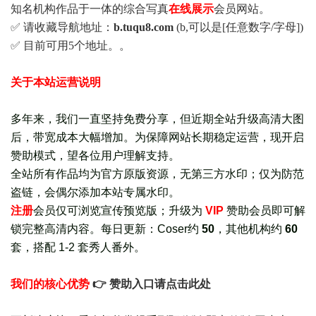
知名机构作品于一体的综合写真
在线展示
会员网站。
✅ 请收藏导航地址：
b.tuqu8.com
(b,可以是[任意数字/字母])
✅ 目前可用5个地址。。
关于本站运营说明
多年来，我们一直坚持免费分享，但近期全站升级高清大图
后，带宽成本大幅增加。为保障网站长期稳定运营，现开启
赞助模式，望各位用户理解支持。
全站所有作品均为官方原版资源，无第三方水印；仅为防范
盗链，会偶尔添加本站专属水印。
注册
会员仅可浏览宣传
预览版
；
升级为
VIP
赞助会员即可解
锁完整高清内容。每日更新：
Coser约
50
，其他机构约
60
套，
搭配 1-2 套秀人番外
。
我们的核心优势
👉 赞助入口请点击此处