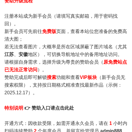
赞助升级流程
注册本站成为新手会员
（请填写真实邮箱，用于密码找
回）。
新手会员可先前往
免费版
页面，查看本站位您准备的免费高
清大图；
若无法查看图片，大概率是所在区域屏蔽了图片域名（尤其
江苏
、
安徽
地区），可切换导航地址中的备用地址访问。
请根据自身需求，选择升级为尊贵的赞助会员（
原免费站点
已无法正常访问
）。
赞助完成后即可解锁
搜索
功能和查看
VIP板块
（新手会员无
搜索权限），支持按日期格式精准查找最新作品（示例：
2025.12.17）。
特别说明
👉 赞助入口请点击此处
开通方式：因收款受限，如需开通永久会员，请在
1
小时内
扫码连续赞助
2
个年度会员，并留言给管理员
admin888
，