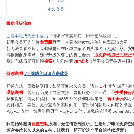
年度会员
永久会员
赞助升级流程
注册本站成为新手会员
（请填写真实邮箱，用于密码找回）。
新手会员可先前往
免费版
页面，查看本站位您准备的免费高清大图；
若无法查看图片，大概率是所在区域屏蔽了图片域名（尤其
江苏
、
安
请根据自身需求，选择升级为尊贵的赞助会员（
原免费站点已无法正
赞助完成后即可解锁
搜索
功能和查看
VIP板块
（新手会员无搜索权限），
特别说明
👉 赞助入口请点击此处
开通方式：因收款受限，如需开通永久会员，请在
1
小时内扫码连续
退款说明
：赞助行为属于自愿支持，虚拟服务一经开通，
不接受任何
防骗提醒：请勿相信除 admin888 外的任何私信消息；
新手会员
24
支付相关：微信、支付宝均为实时到账，若出现付款后未到账的情况，请
PayPal 支付：如需使用贝宝 PayPal 支付，请私信管理员 admi
我们始终坚持
自愿赞助
原则，无任何强制要求。注册用户即可免费查
感谢各位长久以来的支持，让我们一起守护这个平台的持续运营！