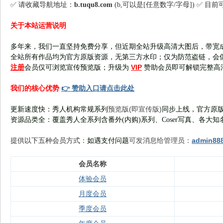
✅ 请收藏导航地址：
b.tuqu8.com
(b,可以是[任意数字/字母]) ✅ 目
关于本站运营说明
多年来，我们一直坚持免费分享，但近期全站升级高清大图后，带宽
全站所有作品均为官方原版资源，无第三方水印；仅为防范盗链，会
注册
VIP
会员仅可浏览宣传
预览版
；
升级为
赞助会员即可解锁完整高
👉 赞助入口请点击此处
我们的核心优势
预览版(即宣传版)
更新速度快：秀人机构常规系列
同步上线，官方原版
资源品类全：覆盖秀人全系列含番外(
内购
)系列、Coser写真、各大知
可发消息给管理员：
admin88
提供以下五种会员
方式：
如遇支付问题
会员名称
体验会员
月度会员
季度会员