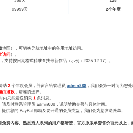
365天
128
99999天
2个年度
徽
地区），可切换导航地址中的备用地址访问。
常访问
）。
支持按日期格式精准查找最新作品（示例：2025.12.17）。
赞助
2
个年度会员，并留言给管理员
admin888
，我们会第一时间为您处
理由退款
，请谨慎选择。
小时内只能发送消息
1
条消息。
及时联系管理员 admin888，说明赞助金额与具体时间。
n888，提供您的 PayPal 邮箱及要开通的会员类型，我们会为您发送账单。
看免费内容。熟悉秀人系列的用户都清楚，官方原版单套售价百元以上，