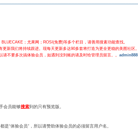
BLUECAKE；尤果网；ROSI(免费)等
多个栏目，请善用搜素功能查找。
有更新我们将持续跟进。现每天更新多达90多套将打造为更全更稳的美图社区
所以请不要多次搞体验会员，如遇到没到账的请及时给管理员留言。。
admin888
新手会员能够
搜索
到的只有预览版。
都是“体验会员”，所以请赞助体验会员的必须留言用户名。