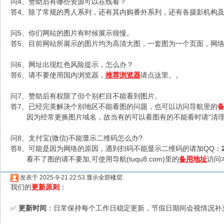
问4、赞助后有哪些资源可以在线看？
答4、除了常规的秀人系列，还有其内购番外系列，还有各摄影机构及C
问5、你们网站的图片有时候展示很慢。
答5、目前网站所展示的图片均为高清大图，一套图为一个页面，网络不
问6、网址出现红色风险提示，怎么办？
答6、请不要使用国内浏览器，
推荐浏览器
请点这里。。
问7、赞助后有权限了但个别栏目不能看到图片。
答7、已经完美解决个别地区不能看图的问题，也可以访问导航里的
因为经常更换图片域名，故当有的可以看图有的不能看时请“清理
问8、支付宝(微信)不能显示二维码怎么办?
答8、可能是因为网络的原因，遇到扫码不能显示二维码的请加QQ：
看不了图的请不要加,可使用导航(tuqu8.com)里的
备用地址
访问
发表于 2025-9-21 22:53
显示全部楼层
我们的
更新原则
：
更新时间
：日常保持每个工作日稳定更新，节假日期间会视情况补
✅