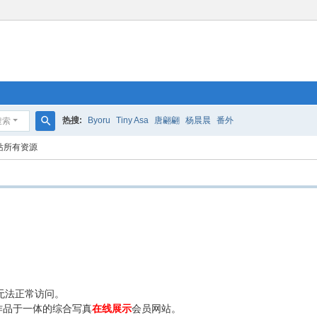
热搜:
Byoru
Tiny Asa
唐翩翩
杨晨晨
番外
搜索
搜
站所有资源
索
无法正常访问。
作品于一体的综合写真
在线展示
会员网站。