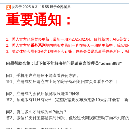
发表于 2025-8-31 15:55
显示全部楼层
重要通知：
1、秀人官方已经暂停更新，最新一期为2026.02.04。目前新增：AIG美女；
2、
秀人官方的
番外系列
即内购版本我们一直在每天一期的更新中，后续如
3、赞助体验会员
有3分之1概率不会到账，体验会员是给新手体验所用，
问题帮助
合集
：以下都不能解决的问题请留言管理员“admin888”
问1、手机用户注册后不能查看任何东西。
答1、注册成功后请点右上角的房子标识返回首页查看各个栏目。
问2、注册成为会员后预览版只能看到4张。
答2、预览版有且只有4张，完整版需要发布预览版10天后才会有，
问3、赞助多久才能成为VIP会员？
答3、微信和支付宝都是实时到账，但经过长期观察赞助了而不到账的