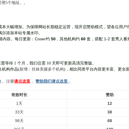
前可用5个地址。。
成本大幅增加。为保障网站长期稳定运营，现开启赞助模式，望各位用户
偶尔添加本站专属水印。
Coser约
50
，其他机构约
60
套，
搭配 1-2 套秀人番
清内容。每日更新：
需等待 1 个月，我们仅需 10 天即可更新高清完整版。
新增：丝袜美腿多个机构
名机构作品(
)，相比同类平台内容更丰富、更全
8
。注册
请点这里
，
赞助我们请点这里
。
有效时长
赞助
1天
12
33天
38
98天
68