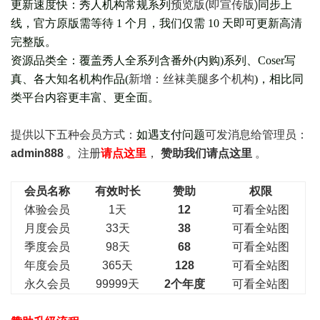
更新速度快：秀人机构常规系列
预览版(即宣传版)
同步上
线，官方原版需等待 1 个月，我们仅需 10 天即可更新高清
完整版。
资源品类全：覆盖秀人全系列含番外(
内购
)系列、Coser写
真、各大知名机构作品(
新增：丝袜美腿多个机构
)，相比同
类平台内容更丰富、更全面。
提供以下五种会员
方式：
如遇支付问题
可发消息给管理员：
admin888
。注册
请点这里
，
赞助我们请点这里
。
会员名称
有效时长
赞助
权限
体验会员
1天
12
可看全站图
月度会员
33天
38
可看全站图
季度会员
98天
68
可看全站图
年度会员
365天
128
可看全站图
永久会员
99999天
2个年度
可看全站图