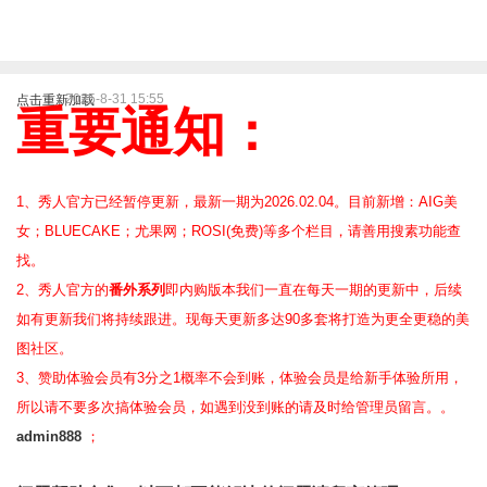
2025-8-31 15:55
点击重新加载
重要通知：
1、秀人官方已经暂停更新，最新一期为2026.02.04。目前新增：AIG美
女；BLUECAKE；尤果网；ROSI(免费)等
多个栏目，请善用搜素功能查
找。
2、
秀人官方的
番外系列
即内购版本我们一直在每天一期的更新中，后续
如有更新我们将持续跟进。现每天更新多达90多套将打造为更全更稳的美
图社区。
3、赞助体验会员
有3分之1概率不会到账，体验会员是给新手体验所用，
所以请不要多次搞体验会员，如遇到没到账的请及时给管理员留言。。
admin888
；