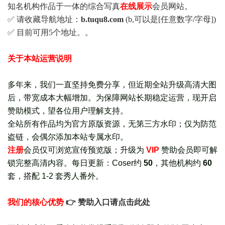
知名机构作品于一体的综合写真
在线展示
会员网站。
✅ 请收藏导航地址：
b.tuqu8.com
(b,可以是[任意数字/字母])
✅ 目前可用5个地址。。
关于本站运营说明
多年来，我们一直坚持免费分享，但近期全站升级高清大图
后，带宽成本大幅增加。为保障网站长期稳定运营，现开启
赞助模式，望各位用户理解支持。
全站所有作品均为官方原版资源，无第三方水印；仅为防范
盗链，会偶尔添加本站专属水印。
注册
会员仅可浏览宣传
预览版
；
升级为
VIP
赞助会员即可解
锁完整高清内容。每日更新：
Coser约
50
，其他机构约
60
套，
搭配 1-2 套秀人番外
。
我们的核心优势
👉 赞助入口请点击此处