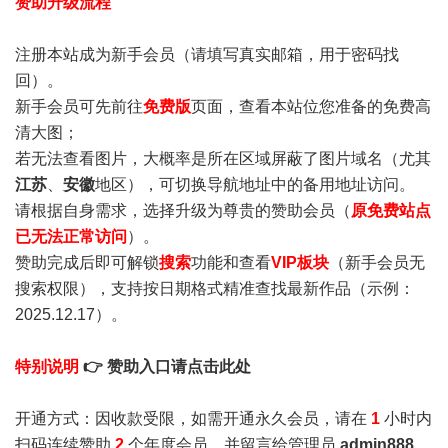
赞助升级流程
注册本站成为新手会员
（请填写真实邮箱，用于密码找
回）。
新手会员可先前往
免费版
页面，查看本站位您准备的免费高
清大图；
若无法查看图片，大概率是所在区域屏蔽了图片域名（尤其
江苏
、
安徽
地区），可切换导航地址中的备用地址访问。
请根据自身需求，选择升级为尊贵的赞助会员（
原免费站点
已无法正常访问
）。
赞助完成后即可解锁
搜索
功能和查看
VIP板块
（新手会员无
搜索权限），支持按日期格式精准查找最新作品（示例：
2025.12.17）。
特别说明
👉 赞助入口请点击此处
开通方式：因收款受限，如需开通永久会员，请在
1
小时内
扫码连续赞助
2
个年度会员，并留言给管理员
admin888
，