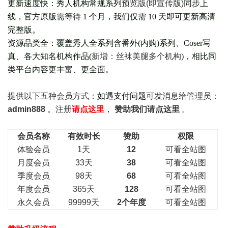
更新速度快：秀人机构常规系列
预览版(即宣传版)
同步上
线，官方原版需等待 1 个月，我们仅需 10 天即可更新高清
完整版。
资源品类全：覆盖秀人全系列含番外(
内购
)系列、Coser写
真、各大知名机构作品(
新增：丝袜美腿多个机构
)，相比同
类平台内容更丰富、更全面。
提供以下五种会员
方式：
如遇支付问题
可发消息给管理员：
admin888
。注册
请点这里
，
赞助我们请点这里
。
会员名称
有效时长
赞助
权限
体验会员
1天
12
可看全站图
月度会员
33天
38
可看全站图
季度会员
98天
68
可看全站图
年度会员
365天
128
可看全站图
永久会员
99999天
2个年度
可看全站图