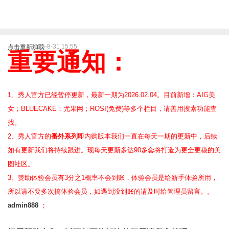
2025-8-31 15:55
点击重新加载
重要通知：
1、秀人官方已经暂停更新，最新一期为2026.02.04。目前新增：AIG美
女；BLUECAKE；尤果网；ROSI(免费)等
多个栏目，请善用搜素功能查
找。
2、
秀人官方的
番外系列
即内购版本我们一直在每天一期的更新中，后续
如有更新我们将持续跟进。现每天更新多达90多套将打造为更全更稳的美
图社区。
3、赞助体验会员
有3分之1概率不会到账，体验会员是给新手体验所用，
所以请不要多次搞体验会员，如遇到没到账的请及时给管理员留言。。
admin888
；