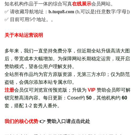
知名机构作品于一体的综合写真
在线展示
会员网站。
✅ 请收藏导航地址：
b.tuqu8.com
(b,可以是[任意数字/字母])
✅ 目前可用5个地址。。
关于本站运营说明
多年来，我们一直坚持免费分享，但近期全站升级高清大图
后，带宽成本大幅增加。为保障网站长期稳定运营，现开启
赞助模式，望各位用户理解支持。
全站所有作品均为官方原版资源，无第三方水印；仅为防范
盗链，会偶尔添加本站专属水印。
注册
会员仅可浏览宣传
预览版
；
升级为
VIP
赞助会员即可解
锁完整高清内容。每日更新：
Coser约
50
，其他机构约
60
套，
搭配 1-2 套秀人番外
。
我们的核心优势
👉 赞助入口请点击此处