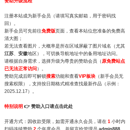
赞助升级流程
注册本站成为新手会员
（请填写真实邮箱，用于密码找
回）。
新手会员可先前往
免费版
页面，查看本站位您准备的免费高
清大图；
若无法查看图片，大概率是所在区域屏蔽了图片域名（尤其
江苏
、
安徽
地区），可切换导航地址中的备用地址访问。
请根据自身需求，选择升级为尊贵的赞助会员（
原免费站点
已无法正常访问
）。
赞助完成后即可解锁
搜索
功能和查看
VIP板块
（新手会员无
搜索权限），支持按日期格式精准查找最新作品（示例：
2025.12.17）。
特别说明
👉 赞助入口请点击此处
开通方式：因收款受限，如需开通永久会员，请在
1
小时内
扫码连续赞助
2
个年度会员，并留言给管理员
admin888
，