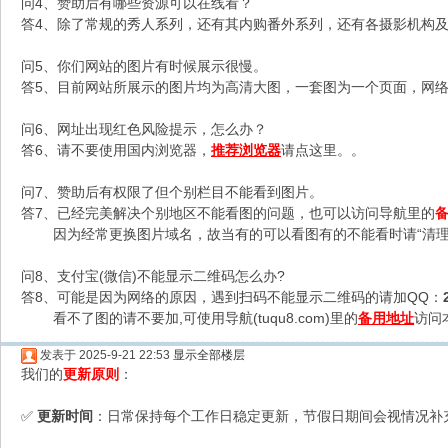
问4、赞助后有哪些资源可以在线看？
答4、除了常规的秀人系列，还有其内购番外系列，还有各摄影机构及C
问5、你们网站的图片有时候展示很慢。
答5、目前网站所展示的图片均为高清大图，一套图为一个页面，网络不
问6、网址出现红色风险提示，怎么办？
答6、请不要使用国内浏览器，
推荐浏览器
请点这里。。
问7、赞助后有权限了但个别栏目不能看到图片。
答7、已经完美解决个别地区不能看图的问题，也可以访问导航里的
因为经常更换图片域名，故当有的可以看图有的不能看时请“清理
问8、支付宝(微信)不能显示二维码怎么办?
答8、可能是因为网络的原因，遇到扫码不能显示二维码的请加QQ：
看不了图的请不要加,可使用导航(tuqu8.com)里的
备用地址
访问
发表于 2025-9-21 22:53
显示全部楼层
我们的
更新原则
：
更新时间
：日常保持每个工作日稳定更新，节假日期间会视情况补
✅