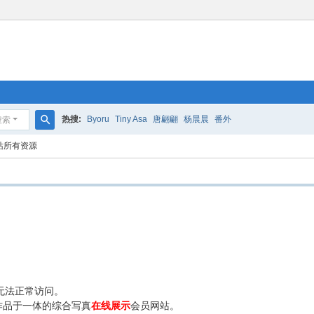
热搜:
Byoru
Tiny Asa
唐翩翩
杨晨晨
番外
搜索
搜
站所有资源
索
无法正常访问。
作品于一体的综合写真
在线展示
会员网站。