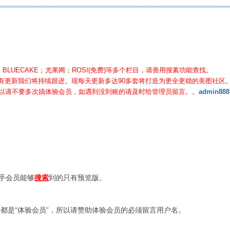
BLUECAKE；尤果网；ROSI(免费)等
多个栏目，请善用搜素功能查找。
有更新我们将持续跟进。现每天更新多达90多套将打造为更全更稳的美图社区
所以请不要多次搞体验会员，如遇到没到账的请及时给管理员留言。。
admin888
新手会员能够
搜索
到的只有预览版。
都是“体验会员”，所以请赞助体验会员的必须留言用户名。