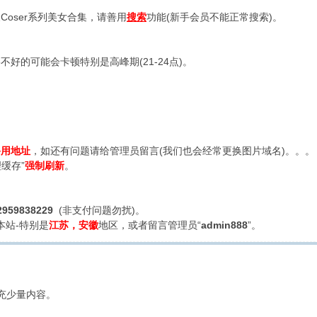
oser系列美女合集，请善用
搜索
功能(新手会员不能正常搜索)。
好的可能会卡顿特别是高峰期(21-24点)。
备用地址
，如还有问题请给管理员留言(我们也会经常更换图片域名)。。。
缓存”
强制刷新
。
2959838229
(非支付问题勿扰)。
本站-特别是
江苏，安徽
地区，或者留言管理员“
admin888
”。
充少量内容。