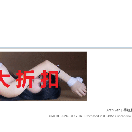
Archiver
|
手机
GMT+8, 2026-8-8 17:16
, Processed in 0.049557 second(s), 