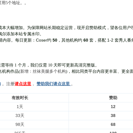
前可用5个地址。。
成本大幅增加。为保障网站长期稳定运营，现开启赞助模式，望各位用户
偶尔添加本站专属水印。
Coser约
50
，其他机构约
60
套，
搭配 1-2 套秀人番
清内容。每日更新：
需等待 1 个月，我们仅需 10 天即可更新高清完整版。
新增：丝袜美腿多个机构
名机构作品(
)，相比同类平台内容更丰富、更全
8
。注册
请点这里
，
赞助我们请点这里
。
有效时长
赞助
1天
12
33天
38
98天
68