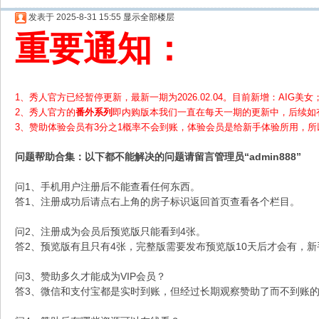
发表于 2025-8-31 15:55
显示全部楼层
重要通知：
1、秀人官方已经暂停更新，最新一期为2026.02.04。目前新增：AIG美女；
2、
秀人官方的
番外系列
即内购版本我们一直在每天一期的更新中，后续如
3、赞助体验会员
有3分之1概率不会到账，体验会员是给新手体验所用，
问题帮助
合集
：以下都不能解决的问题请留言管理员“admin888”
问1、手机用户注册后不能查看任何东西。
答1、注册成功后请点右上角的房子标识返回首页查看各个栏目。
问2、注册成为会员后预览版只能看到4张。
答2、预览版有且只有4张，完整版需要发布预览版10天后才会有，
问3、赞助多久才能成为VIP会员？
答3、微信和支付宝都是实时到账，但经过长期观察赞助了而不到账的