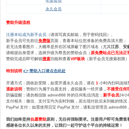
年度会员
永久会员
赞助升级流程
注册本站成为新手会员
（请填写真实邮箱，用于密码找回）。
新手会员可先前往
免费版
页面，查看本站位您准备的免费高清大图；
若无法查看图片，大概率是所在区域屏蔽了图片域名（尤其
江苏
、
安
请根据自身需求，选择升级为尊贵的赞助会员（
原免费站点已无法正
赞助完成后即可解锁
搜索
功能和查看
VIP板块
（新手会员无搜索权限），
特别说明
👉 赞助入口请点击此处
开通方式：因收款受限，如需开通永久会员，请在
1
小时内扫码连续
退款说明
：赞助行为属于自愿支持，虚拟服务一经开通，
不接受任何
防骗提醒：请勿相信除 admin888 外的任何私信消息；
新手会员
24
支付相关：微信、支付宝均为实时到账，若出现付款后未到账的情况，请
PayPal 支付：如需使用贝宝 PayPal 支付，请私信管理员 admi
我们始终坚持
自愿赞助
原则，无任何强制要求。注册用户即可免费查
感谢各位长久以来的支持，让我们一起守护这个平台的持续运营！