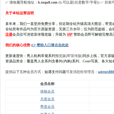
✅ 请收藏导航地址：
b.tuqu8.com
(b,可以是[任意数字/字母]) ✅ 目
关于本站运营说明
多年来，我们一直坚持免费分享，但近期全站升级高清大图后，带宽
全站所有作品均为官方原版资源，无第三方水印；仅为防范盗链，会
注册
VIP
会员仅可浏览宣传
预览版
；
升级为
赞助会员即可解锁完整高
👉 赞助入口请点击此处
我们的核心优势
预览版(即宣传版)
更新速度快：秀人机构常规系列
同步上线，官方原版
资源品类全：覆盖秀人全系列含番外(
内购
)系列、Coser写真、各大知
可发消息给管理员：
admin88
提供以下五种会员
方式：
如遇支付问题
会员名称
体验会员
月度会员
季度会员