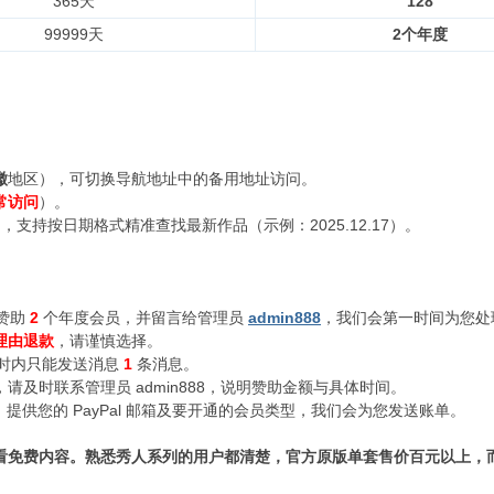
365天
128
99999天
2个年度
徽
地区），可切换导航地址中的备用地址访问。
常访问
）。
支持按日期格式精准查找最新作品（示例：2025.12.17）。
赞助
2
个年度会员，并留言给管理员
admin888
，我们会第一时间为您处
理由退款
，请谨慎选择。
小时内只能发送消息
1
条消息。
及时联系管理员 admin888，说明赞助金额与具体时间。
n888，提供您的 PayPal 邮箱及要开通的会员类型，我们会为您发送账单。
看免费内容。熟悉秀人系列的用户都清楚，官方原版单套售价百元以上，