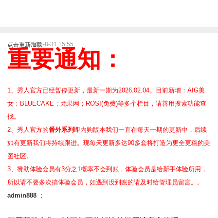
2025-8-31 15:55
点击重新加载
重要通知：
1、秀人官方已经暂停更新，最新一期为2026.02.04。目前新增：AIG美
女；BLUECAKE；尤果网；ROSI(免费)等
多个栏目，请善用搜素功能查
找。
2、
秀人官方的
番外系列
即内购版本我们一直在每天一期的更新中，后续
如有更新我们将持续跟进。现每天更新多达90多套将打造为更全更稳的美
图社区。
3、赞助体验会员
有3分之1概率不会到账，体验会员是给新手体验所用，
所以请不要多次搞体验会员，如遇到没到账的请及时给管理员留言。。
admin888
；