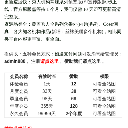
更新速度快：秀人机构常规系列
预览版(即宣传版)
同步上
线，官方原版需等待 1 个月，我们仅需 10 天即可更新高清
完整版。
资源品类全：覆盖秀人全系列含番外(
内购
)系列、Coser写
真、各大知名机构作品(
新增：丝袜美腿多个机构
)，相比同
类平台内容更丰富、更全面。
提供以下五种会员
方式：
如遇支付问题
可发消息给管理员：
admin888
。注册
请点这里
，
赞助我们请点这里
。
会员名称
有效时长
赞助
权限
体验会员
1天
12
可看全站图
月度会员
33天
38
可看全站图
季度会员
98天
68
可看全站图
年度会员
365天
128
可看全站图
永久会员
99999天
2个年度
可看全站图