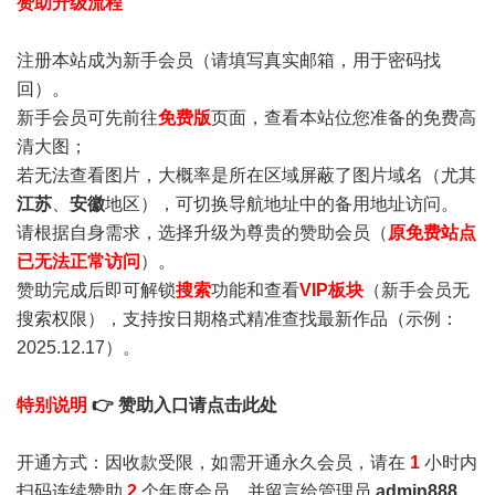
赞助升级流程
注册本站成为新手会员
（请填写真实邮箱，用于密码找
回）。
新手会员可先前往
免费版
页面，查看本站位您准备的免费高
清大图；
若无法查看图片，大概率是所在区域屏蔽了图片域名（尤其
江苏
、
安徽
地区），可切换导航地址中的备用地址访问。
请根据自身需求，选择升级为尊贵的赞助会员（
原免费站点
已无法正常访问
）。
赞助完成后即可解锁
搜索
功能和查看
VIP板块
（新手会员无
搜索权限），支持按日期格式精准查找最新作品（示例：
2025.12.17）。
特别说明
👉 赞助入口请点击此处
开通方式：因收款受限，如需开通永久会员，请在
1
小时内
扫码连续赞助
2
个年度会员，并留言给管理员
admin888
，