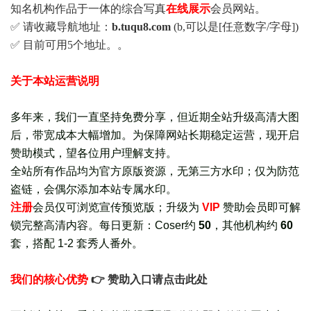
知名机构作品于一体的综合写真
在线展示
会员网站。
✅ 请收藏导航地址：
b.tuqu8.com
(b,可以是[任意数字/字母])
✅ 目前可用5个地址。。
关于本站运营说明
多年来，我们一直坚持免费分享，但近期全站升级高清大图
后，带宽成本大幅增加。为保障网站长期稳定运营，现开启
赞助模式，望各位用户理解支持。
全站所有作品均为官方原版资源，无第三方水印；仅为防范
盗链，会偶尔添加本站专属水印。
注册
会员仅可浏览宣传
预览版
；
升级为
VIP
赞助会员即可解
锁完整高清内容。每日更新：
Coser约
50
，其他机构约
60
套，
搭配 1-2 套秀人番外
。
我们的核心优势
👉 赞助入口请点击此处