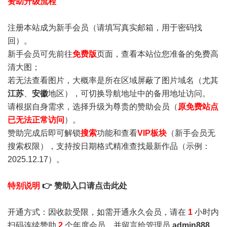
赞助升级流程
注册本站成为新手会员
（请填写真实邮箱，用于密码找
回）。
新手会员可先前往
免费版
页面，查看本站位您准备的免费高
清大图；
若无法查看图片，大概率是所在区域屏蔽了图片域名（尤其
江苏
、
安徽
地区），可切换导航地址中的备用地址访问。
请根据自身需求，选择升级为尊贵的赞助会员（
原免费站点
已无法正常访问
）。
赞助完成后即可解锁
搜索
功能和查看
VIP板块
（新手会员无
搜索权限），支持按日期格式精准查找最新作品（示例：
2025.12.17）。
特别说明
👉 赞助入口请点击此处
开通方式：因收款受限，如需开通永久会员，请在
1
小时内
扫码连续赞助
2
个年度会员，并留言给管理员
admin888
，