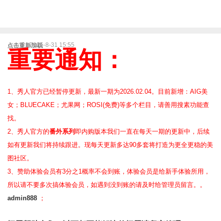
2025-8-31 15:55
点击重新加载
重要通知：
1、秀人官方已经暂停更新，最新一期为2026.02.04。目前新增：AIG美
女；BLUECAKE；尤果网；ROSI(免费)等
多个栏目，请善用搜素功能查
找。
2、
秀人官方的
番外系列
即内购版本我们一直在每天一期的更新中，后续
如有更新我们将持续跟进。现每天更新多达90多套将打造为更全更稳的美
图社区。
3、赞助体验会员
有3分之1概率不会到账，体验会员是给新手体验所用，
所以请不要多次搞体验会员，如遇到没到账的请及时给管理员留言。。
admin888
；