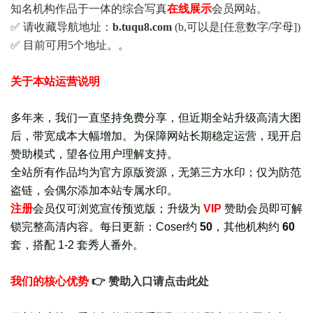
知名机构作品于一体的综合写真
在线展示
会员网站。
✅ 请收藏导航地址：
b.tuqu8.com
(b,可以是[任意数字/字母])
✅ 目前可用5个地址。。
关于本站运营说明
多年来，我们一直坚持免费分享，但近期全站升级高清大图
后，带宽成本大幅增加。为保障网站长期稳定运营，现开启
赞助模式，望各位用户理解支持。
全站所有作品均为官方原版资源，无第三方水印；仅为防范
盗链，会偶尔添加本站专属水印。
注册
会员仅可浏览宣传
预览版
；
升级为
VIP
赞助会员即可解
锁完整高清内容。每日更新：
Coser约
50
，其他机构约
60
套，
搭配 1-2 套秀人番外
。
我们的核心优势
👉 赞助入口请点击此处