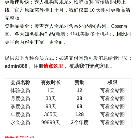
更新速度快：秀人机构常规系列
预览版(即宣传版)
同步上
线，官方原版需等待 1 个月，我们仅需 10 天即可更新高清
完整版。
资源品类全：覆盖秀人全系列含番外(
内购
)系列、Coser写
真、各大知名机构作品(
新增：丝袜美腿多个机构
)，相比同
类平台内容更丰富、更全面。
提供以下五种会员
方式：
如遇支付问题
可发消息给管理员：
admin888
。注册
请点这里
，
赞助我们请点这里
。
会员名称
有效时长
赞助
权限
体验会员
1天
12
可看全站图
月度会员
33天
38
可看全站图
季度会员
98天
68
可看全站图
年度会员
365天
128
可看全站图
永久会员
99999天
2个年度
可看全站图