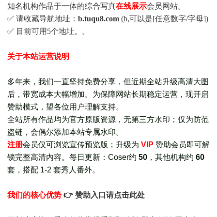
知名机构作品于一体的综合写真
在线展示
会员网站。
✅ 请收藏导航地址：
b.tuqu8.com
(b,可以是[任意数字/字母])
✅ 目前可用5个地址。。
关于本站运营说明
多年来，我们一直坚持免费分享，但近期全站升级高清大图
后，带宽成本大幅增加。为保障网站长期稳定运营，现开启
赞助模式，望各位用户理解支持。
全站所有作品均为官方原版资源，无第三方水印；仅为防范
盗链，会偶尔添加本站专属水印。
注册
会员仅可浏览宣传
预览版
；
升级为
VIP
赞助会员即可解
锁完整高清内容。每日更新：
Coser约
50
，其他机构约
60
套，
搭配 1-2 套秀人番外
。
我们的核心优势
👉 赞助入口请点击此处