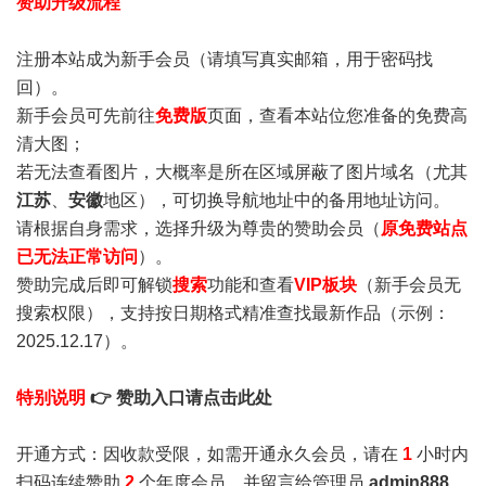
赞助升级流程
注册本站成为新手会员
（请填写真实邮箱，用于密码找
回）。
新手会员可先前往
免费版
页面，查看本站位您准备的免费高
清大图；
若无法查看图片，大概率是所在区域屏蔽了图片域名（尤其
江苏
、
安徽
地区），可切换导航地址中的备用地址访问。
请根据自身需求，选择升级为尊贵的赞助会员（
原免费站点
已无法正常访问
）。
赞助完成后即可解锁
搜索
功能和查看
VIP板块
（新手会员无
搜索权限），支持按日期格式精准查找最新作品（示例：
2025.12.17）。
特别说明
👉 赞助入口请点击此处
开通方式：因收款受限，如需开通永久会员，请在
1
小时内
扫码连续赞助
2
个年度会员，并留言给管理员
admin888
，