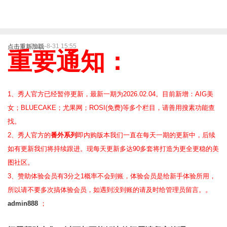
2025-8-31 15:55
点击重新加载
重要通知：
1、秀人官方已经暂停更新，最新一期为2026.02.04。目前新增：AIG美
女；BLUECAKE；尤果网；ROSI(免费)等
多个栏目，请善用搜素功能查
找。
2、
秀人官方的
番外系列
即内购版本我们一直在每天一期的更新中，后续
如有更新我们将持续跟进。现每天更新多达90多套将打造为更全更稳的美
图社区。
3、赞助体验会员
有3分之1概率不会到账，体验会员是给新手体验所用，
所以请不要多次搞体验会员，如遇到没到账的请及时给管理员留言。。
admin888
；