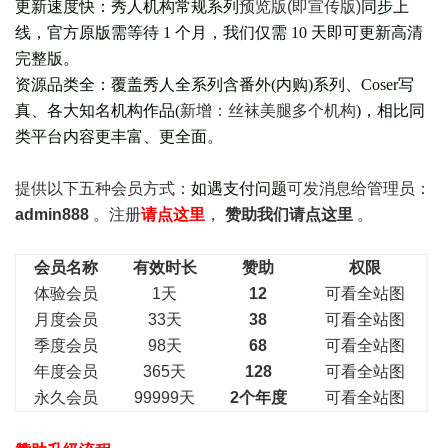
更新速度快：秀人机构常规系列
预览版(即宣传版)
同步上
线，官方原版需等待 1 个月，我们仅需 10 天即可更新高清
完整版。
资源品类全：覆盖秀人全系列含番外(
内购
)系列、Coser写
真、各大知名机构作品(
新增：丝袜美腿多个机构
)，相比同
类平台内容更丰富、更全面。
提供以下五种会员
方式：
如遇支付问题
可发消息给管理员：
admin888
。注册
请点这里
，
赞助我们请点这里
。
会员名称
有效时长
赞助
权限
体验会员
1天
12
可看全站图
月度会员
33天
38
可看全站图
季度会员
98天
68
可看全站图
年度会员
365天
128
可看全站图
永久会员
99999天
2个年度
可看全站图