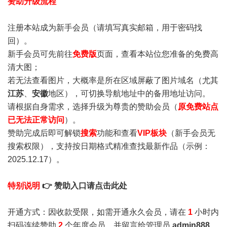
赞助升级流程
注册本站成为新手会员
（请填写真实邮箱，用于密码找
回）。
新手会员可先前往
免费版
页面，查看本站位您准备的免费高
清大图；
若无法查看图片，大概率是所在区域屏蔽了图片域名（尤其
江苏
、
安徽
地区），可切换导航地址中的备用地址访问。
请根据自身需求，选择升级为尊贵的赞助会员（
原免费站点
已无法正常访问
）。
赞助完成后即可解锁
搜索
功能和查看
VIP板块
（新手会员无
搜索权限），支持按日期格式精准查找最新作品（示例：
2025.12.17）。
特别说明
👉 赞助入口请点击此处
开通方式：因收款受限，如需开通永久会员，请在
1
小时内
扫码连续赞助
2
个年度会员，并留言给管理员
admin888
，