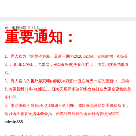
2025-8-31 15:55
点击重新加载
重要通知：
1、秀人官方已经暂停更新，最新一期为2026.02.04。目前新增：AIG美
女；BLUECAKE；尤果网；ROSI(免费)等
多个栏目，请善用搜素功能查
找。
2、
秀人官方的
番外系列
即内购版本我们一直在每天一期的更新中，后续
如有更新我们将持续跟进。现每天更新多达90多套将打造为更全更稳的美
图社区。
3、赞助体验会员
有3分之1概率不会到账，体验会员是给新手体验所用，
所以请不要多次搞体验会员，如遇到没到账的请及时给管理员留言。。
admin888
；