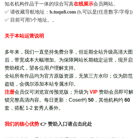
知名机构作品于一体的综合写真
在线展示
会员网站。
✅ 请收藏导航地址：
b.tuqu8.com
(b,可以是[任意数字/字母])
✅ 目前可用5个地址。。
关于本站运营说明
多年来，我们一直坚持免费分享，但近期全站升级高清大图
后，带宽成本大幅增加。为保障网站长期稳定运营，现开启
赞助模式，望各位用户理解支持。
全站所有作品均为官方原版资源，无第三方水印；仅为防范
盗链，会偶尔添加本站专属水印。
注册
会员仅可浏览宣传
预览版
；
升级为
VIP
赞助会员即可解
锁完整高清内容。每日更新：
Coser约
50
，其他机构约
60
套，
搭配 1-2 套秀人番外
。
我们的核心优势
👉 赞助入口请点击此处