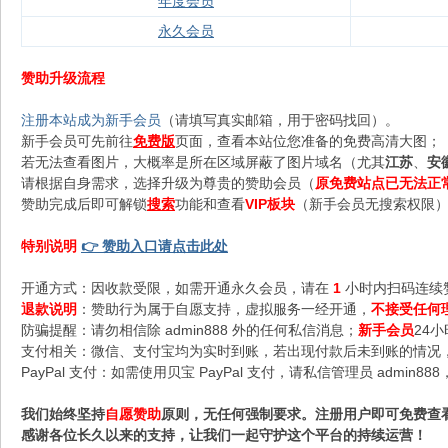
年度会员
永久会员
赞助升级流程
注册本站成为新手会员
（请填写真实邮箱，用于密码找回）。
新手会员可先前往
免费版
页面，查看本站位您准备的免费高清大图；
若无法查看图片，大概率是所在区域屏蔽了图片域名（尤其
江苏
、
安
请根据自身需求，选择升级为尊贵的赞助会员（
原免费站点已无法正
赞助完成后即可解锁
搜索
功能和查看
VIP板块
（新手会员无搜索权限），
特别说明
👉 赞助入口请点击此处
开通方式：因收款受限，如需开通永久会员，请在
1
小时内扫码连续
退款说明
：赞助行为属于自愿支持，虚拟服务一经开通，
不接受任何
防骗提醒：请勿相信除 admin888 外的任何私信消息；
新手会员
24
支付相关：微信、支付宝均为实时到账，若出现付款后未到账的情况，请
PayPal 支付：如需使用贝宝 PayPal 支付，请私信管理员 admi
我们始终坚持
自愿赞助
原则，无任何强制要求。注册用户即可免费查
感谢各位长久以来的支持，让我们一起守护这个平台的持续运营！