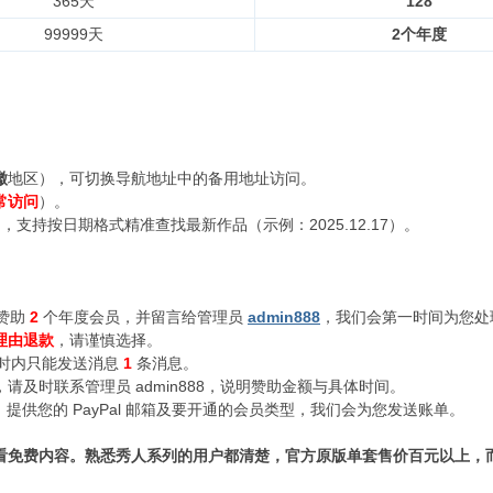
365天
128
99999天
2个年度
徽
地区），可切换导航地址中的备用地址访问。
常访问
）。
支持按日期格式精准查找最新作品（示例：2025.12.17）。
赞助
2
个年度会员，并留言给管理员
admin888
，我们会第一时间为您处
理由退款
，请谨慎选择。
小时内只能发送消息
1
条消息。
及时联系管理员 admin888，说明赞助金额与具体时间。
n888，提供您的 PayPal 邮箱及要开通的会员类型，我们会为您发送账单。
看免费内容。熟悉秀人系列的用户都清楚，官方原版单套售价百元以上，