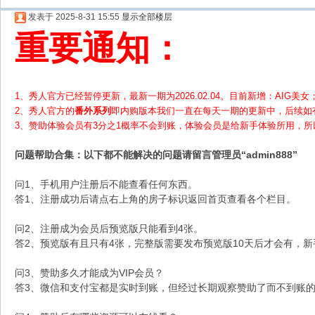
发表于 2025-8-31 15:55
显示全部楼层
重要通知：
1、秀人官方已经暂停更新，最新一期为2026.02.04。目前新增：AIG美女；
2、
秀人官方的
番外系列
即内购版本我们一直在每天一期的更新中，后续如
3、赞助体验会员
有3分之1概率不会到账，体验会员是给新手体验所用，
问题帮助
合集
：以下都不能解决的问题请留言管理员“admin888”
问1、手机用户注册后不能查看任何东西。
答1、注册成功后请点右上角的房子标识返回首页查看各个栏目。
问2、注册成为会员后预览版只能看到4张。
答2、预览版有且只有4张，完整版需要发布预览版10天后才会有，
问3、赞助多久才能成为VIP会员？
答3、微信和支付宝都是实时到账，但经过长期观察赞助了而不到账的