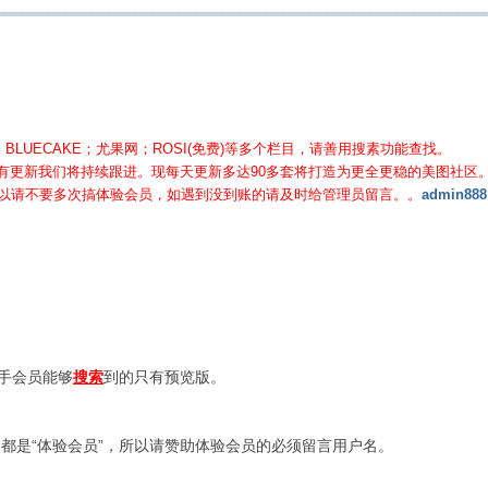
BLUECAKE；尤果网；ROSI(免费)等
多个栏目，请善用搜素功能查找。
有更新我们将持续跟进。现每天更新多达90多套将打造为更全更稳的美图社区
所以请不要多次搞体验会员，如遇到没到账的请及时给管理员留言。。
admin888
新手会员能够
搜索
到的只有预览版。
都是“体验会员”，所以请赞助体验会员的必须留言用户名。