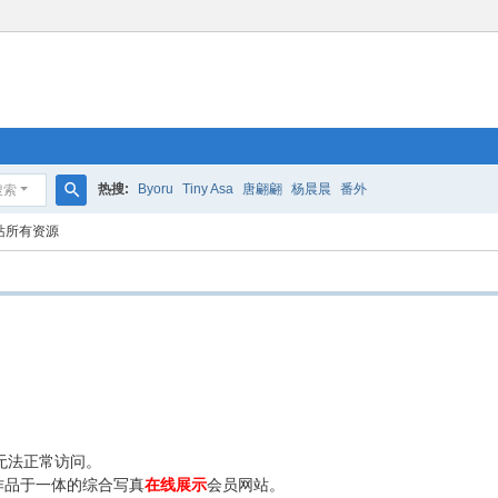
热搜:
Byoru
Tiny Asa
唐翩翩
杨晨晨
番外
搜索
搜
站所有资源
索
无法正常访问。
作品于一体的综合写真
在线展示
会员网站。