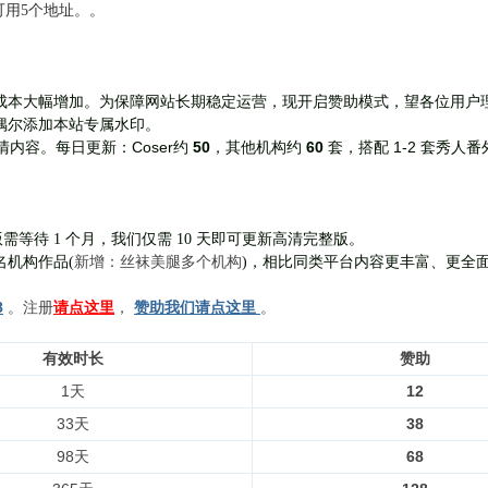
前可用5个地址。。
成本大幅增加。为保障网站长期稳定运营，现开启赞助模式，望各位用户
偶尔添加本站专属水印。
Coser约
50
，其他机构约
60
套，
搭配 1-2 套秀人番
清内容。每日更新：
需等待 1 个月，我们仅需 10 天即可更新高清完整版。
新增：丝袜美腿多个机构
名机构作品(
)，相比同类平台内容更丰富、更全
8
。注册
请点这里
，
赞助我们请点这里
。
有效时长
赞助
1天
12
33天
38
98天
68