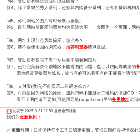
问4、赞助后有哪些资源可以在线看？
答4、除了常规的秀人系列，还有其内购番外系列，还有各摄影机构及C
问5、你们网站的图片有时候展示很慢。
答5、目前网站所展示的图片均为高清大图，一套图为一个页面，网络不
问6、网址出现红色风险提示，怎么办？
答6、请不要使用国内浏览器，
推荐浏览器
请点这里。。
问7、赞助后有权限了但个别栏目不能看到图片。
答7、已经完美解决个别地区不能看图的问题，也可以访问导航里的
因为经常更换图片域名，故当有的可以看图有的不能看时请“清理
问8、支付宝(微信)不能显示二维码怎么办?
答8、可能是因为网络的原因，遇到扫码不能显示二维码的请加QQ：
看不了图的请不要加,可使用导航(tuqu8.com)里的
备用地址
访问
发表于 2025-9-21 22:53
显示全部楼层
我们的
更新原则
：
更新时间
：日常保持每个工作日稳定更新，节假日期间会视情况补
✅