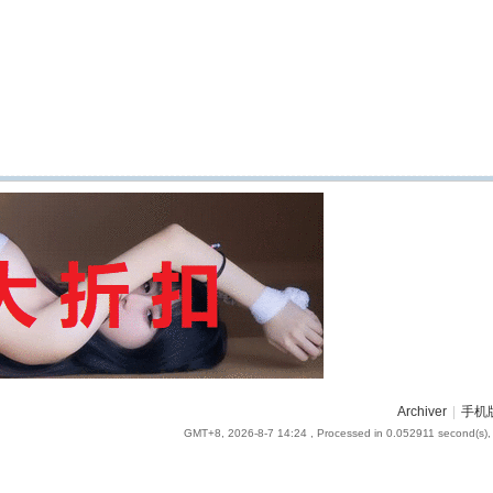
Archiver
|
手机
GMT+8, 2026-8-7 14:24
, Processed in 0.052911 second(s), 