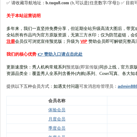
✅ 请收藏导航地址：
b.tuqu8.com
(b,可以是[任意数字/字母]) ✅ 目
关于本站运营说明
多年来，我们一直坚持免费分享，但近期全站升级高清大图后，带宽
全站所有作品均为官方原版资源，无第三方水印；仅为防范盗链，会
注册
VIP
会员仅可浏览宣传
预览版
；
升级为
赞助会员即可解锁完整高
👉 赞助入口请点击此处
我们的核心优势
预览版(即宣传版)
更新速度快：秀人机构常规系列
同步上线，官方原版
资源品类全：覆盖秀人全系列含番外(
内购
)系列、Coser写真、各大知
可发消息给管理员：
admin88
提供以下五种会员
方式：
如遇支付问题
会员名称
体验会员
月度会员
季度会员