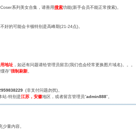
oser系列美女合集，请善用
搜索
功能(新手会员不能正常搜索)。
好的可能会卡顿特别是高峰期(21-24点)。
备用地址
，如还有问题请给管理员留言(我们也会经常更换图片域名)。。。
缓存”
强制刷新
。
2959838229
(非支付问题勿扰)。
本站-特别是
江苏，安徽
地区，或者留言管理员“
admin888
”。
充少量内容。